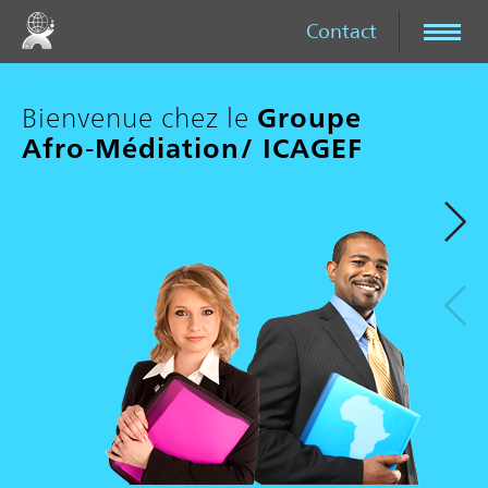
Contact
Bienvenue chez le
Groupe
Afro‑Médiation/ ICAGEF