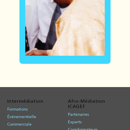
Intermédiation
Afro-Médiation
ICAGEF
Formations
Partenaires
Évènementielle
Experts
Commerciale
Coordonnateurs