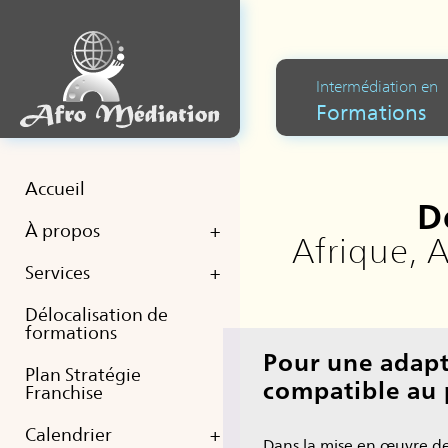
Intermédiation en
Formations
Accueil
D
À propos
+
Afrique, 
Services
Afro-Médiation/
+
ICAGEF
Délocalisation de
Nos services
formations
Entrevues
Thématiques
Pour une adapt
Plan Stratégie
Témoignages
compatible au 
Franchise
Calendrier
+
Dans la mise en œuvre de