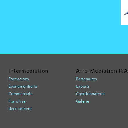
Intermédiation
Afro-Médiation IC
Formations
Partenaires
Évènementielle
Experts
Commerciale
Coordonnateurs
Franchise
Galerie
Recrutement