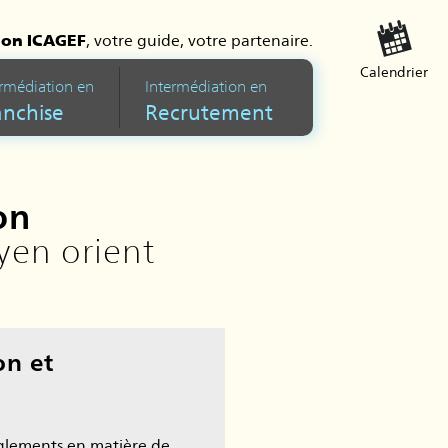
ion ICAGEF
, votre guide, votre partenaire.
Calendrier
ermédiation en
Intermédiation en
anchise
Recrutement
on
yen orient
on et
glements en matière de