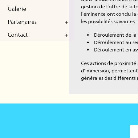
gestion de l’offre de la 
Galerie
Évènements
l’éminence ont conclu la 
Partenaires
Inscription
+
les possibilités suivantes :
Contact
Partenaires
+
Déroulement de la 
Déroulement au sei
Experts
Introduction
Déroulement en as
Coordonnateurs
L’Équipe
Ces actions de proximité 
d’immersion, permettent 
Nous joindre
générales des différents