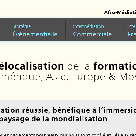
Afro-Médiat
Stratégie
Intermédiation
Int
Évènementielle
Commerciale
Fr
élocalisation
de la
formati
Amérique, Asie, Europe & Mo
ation réussie, bénéfique à l’immersi
paysage de la mondialisation
s engagements nouveaux qui nous sont confié et liés aux rè