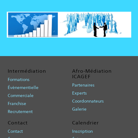
Intermédiation
Afro-Médiation
ICAGEF
Formations
Partenaires
Évènementielle
Experts
Commerciale
Coordonnateurs
Franchise
Galerie
Recrutement
Contact
Calendrier
Contact
Inscription