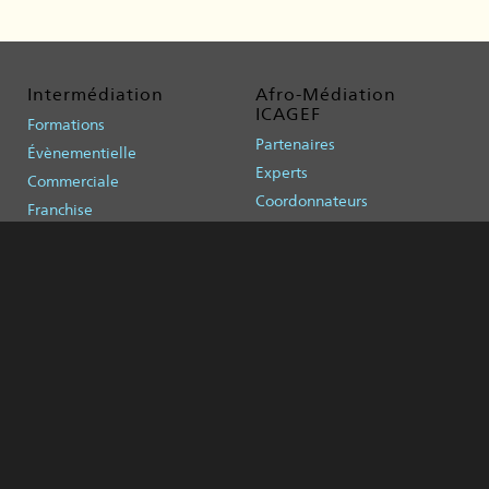
Intermédiation
Afro-Médiation
ICAGEF
Formations
Partenaires
Évènementielle
Experts
Commerciale
Coordonnateurs
Franchise
Galerie
Recrutement
Contact
Calendrier
Contact
Inscription
Équipe
Évènements
Nous joindre