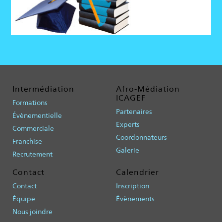
Intermédiation
Afro-Médiation
ICAGEF
Formations
Partenaires
Évènementielle
Experts
Commerciale
Coordonnateurs
Franchise
Galerie
Recrutement
Contact
Calendrier
Contact
Inscription
Équipe
Évènements
Nous joindre