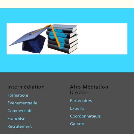
Intermédiation
Afro-Médiation
ICAGEF
Formations
Partenaires
Évènementielle
Experts
Commerciale
Coordonnateurs
Franchise
Galerie
Recrutement